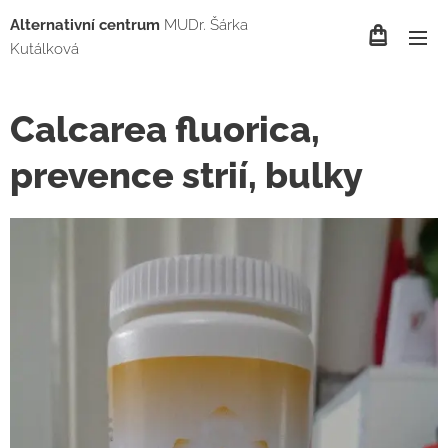
Alternativní centrum
MUDr. Šárka
Kutálková
Calcarea fluorica,
prevence strií, bulky