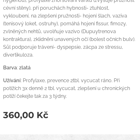
hygienou), profylaxe zhoršování varixů (zvyšuje pružnost
cévní stěny), při poruchách hybnosti- ztuhlost,
vykloubení, na zlepšení pružnosti- hojení šlach, vaziva
(tenisový loket, ostruhy), pomáhá hojení fissur, fimozy,
zvlněných nehtů, uvolňuje vazivo (Dupuytrenova
kontraktura), zklidnění unavených očí (bolest očních bulv).
Sůl podporuje trávení- dyspepsie, zácpa ze stressu,
divertikuloza.
Barva
:
zlatá
Užívání
: Profylaxe, prevence 2tbl. vycucat ráno. Při
potížích 3x denně 2 tbl. vycucat, zlepšení u chronických
potíží čekejte tak za 3 týdny.
360,00
Kč